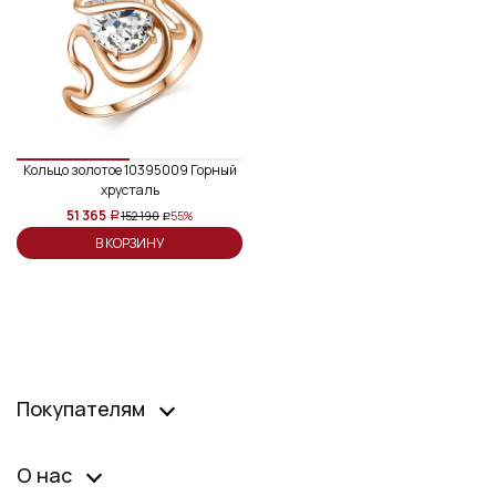
Кольцо золотое 10395009 Горный
хрусталь
51 365
152 190
55%
a
a
В КОРЗИНУ
Покупателям
О нас