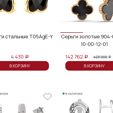
ги стальные T05AgE-Y
Серьги золотые 904-
10-00-12-01
4 430
142 762
423 000
a
a
a
В КОРЗИНУ
В КОРЗИНУ
ЛИЧИИ
В НАЛИЧИИ