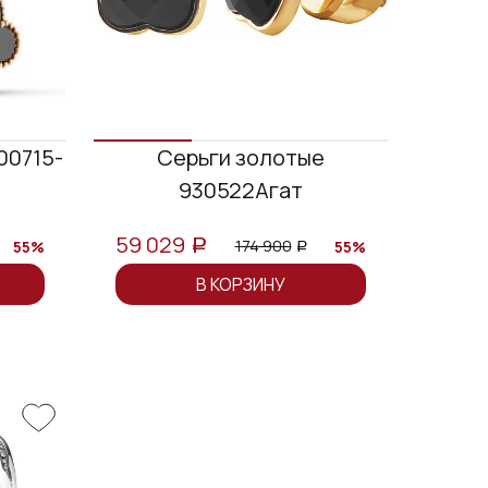
00715-
Серьги золотые
930522Агат
59 029
174 900
55%
55%
a
a
В КОРЗИНУ