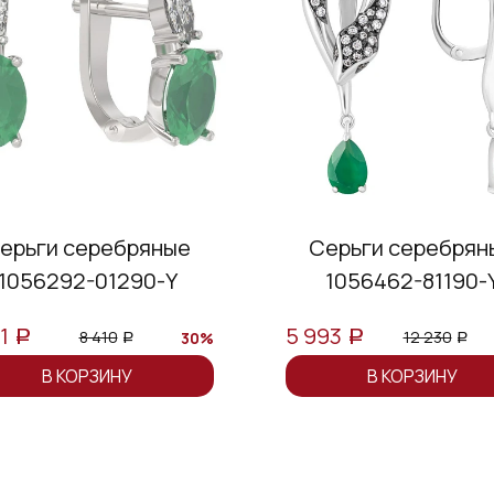
ерьги серебряные
Серьги серебрян
1056292-01290-Y
1056462-81190-
21
5 993
8 410
12 230
30%
a
a
a
a
В КОРЗИНУ
В КОРЗИНУ