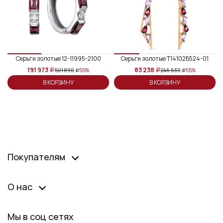
Серьги золотые 12-11995-2100
Серьги золотые Т14102Б524-01
191 973
83 238
501 890
246 630
55%
55%
a
a
a
a
В КОРЗИНУ
В КОРЗИНУ
Покупателям
О нас
Мы в соц сетях