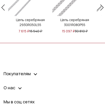
я
Цепь серебряная
Цепь серебряная
2930R050L55
3001R080P55
7 615
₽
15 540
₽
15 097
₽
30 810
₽
Покупателям
О нас
Мы в соц сетях