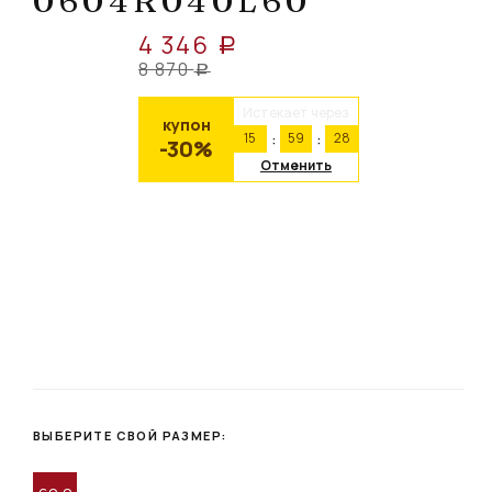
0604R040L60
4 346
a
8 870
a
Истекает через
купон
15
59
28
-30%
Отменить
ВЫБЕРИТЕ СВОЙ РАЗМЕР: