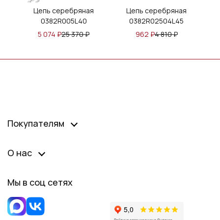
я
Цепь серебряная
Цепь серебряная
0382R005L40
0382R02504L45
5 074
₽
25 370
₽
962
₽
4 810
₽
Покупателям
О нас
Мы в соц сетях