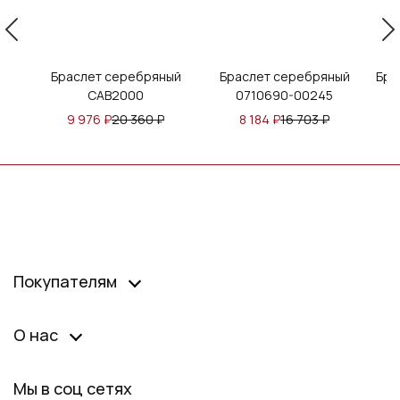
ый
Браслет серебряный
Браслет серебряный
Бра
CAB2000
0710690-00245
9 976
₽
20 360
₽
8 184
₽
16 703
₽
Покупателям
О нас
Мы в соц сетях