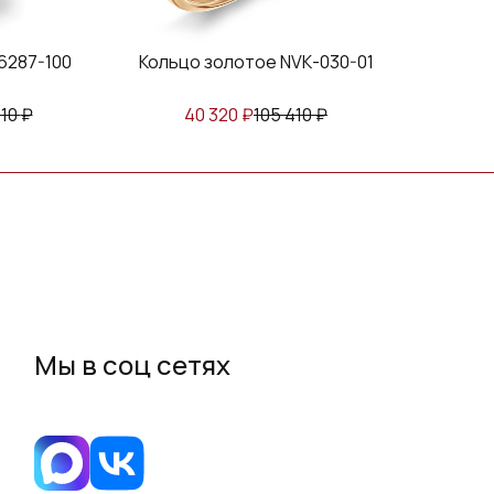
00
Кольцо золотое NVК-030-01
Кольцо золот
40 320
₽
105 410
₽
25 283
₽
Мы в соц сетях