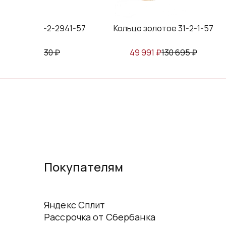
е 31-2-2941-57
Кольцо золотое 31-2-1-57
Ко
₽
112 130
₽
49 991
₽
130 695
₽
Покупателям
Яндекс Сплит
Рассрочка от Сбербанка