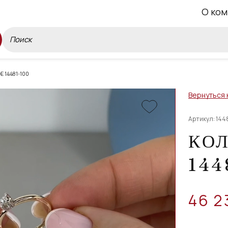
О ком
 14481-100
Вернуться 
Артикул: 144
КО
144
46 2