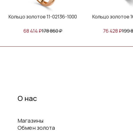
льцо золотое 11-02136-1000
Кольцо золотое 16287-1
68 414
₽
178 860
₽
76 428
₽
199 810
₽
О нас
Магазины
Обмен золота