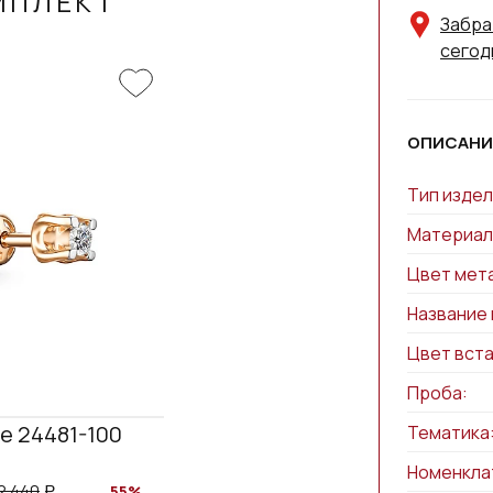
МПЛЕКТ
Забра
сегод
ОПИСАНИ
Тип издел
Материал
Цвет мет
Название 
Цвет вста
Проба:
е 24481-100
Тематика
Номенкла
2 440
55%
a