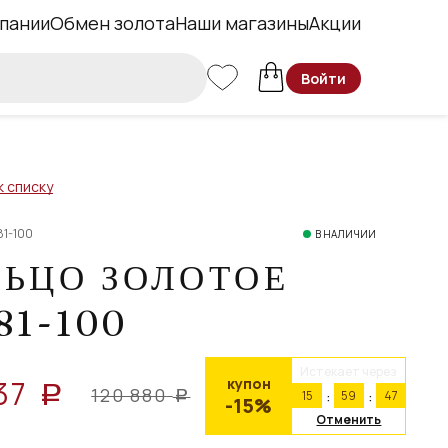
пании
Обмен золота
Наши магазины
Акции
Войти
к списку
81-100
В НАЛИЧИИ
ЛЬЦО ЗОЛОТОЕ
81-100
Истекает через
37
купон
a
120 880
15
59
46
a
-15%
Отменить