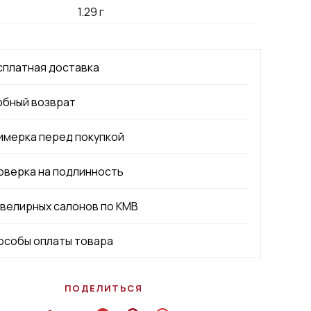
1.29
г
сплатная доставка
обный возврат
имерка перед покупкой
оверка на подлинность
ювелирных салонов по КМВ
особы оплаты товара
ПОДЕЛИТЬСЯ