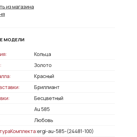
ть из магазина
ня
Е МОДЕЛИ
ия:
Кольца
:
Золото
алла:
Красный
вставки:
Бриллиант
вки:
Бесцветный
Au 585
:
Любовь
тураКомплекта:
sergi-au-585-(24481-100)