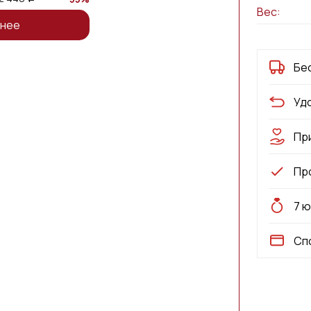
Вес:
нее
Бе
Уд
Пр
Пр
7 
Сп