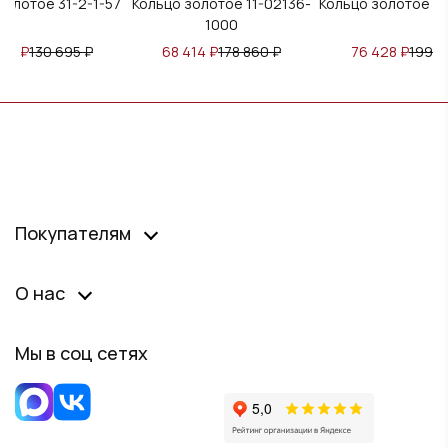
1-57
Кольцо золотое 11-02136-
Кольцо золотое 16287-100
Кол
1000
₽
68 414
₽
178 860
₽
76 428
₽
199 810
₽
Покупателям
О нас
Мы в соц сетях