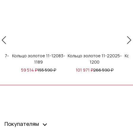
077-
Кольцо золотое 11-12083-
Кольцо золотое 11-22025-
Кол
1189
1200
₽
59 514
₽
155 590
₽
101 971
₽
266 590
₽
Покупателям