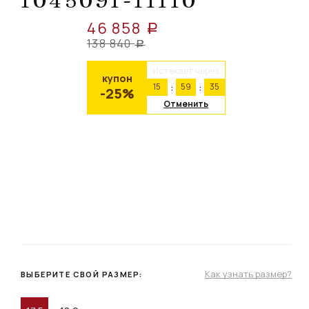
1045091-11110
46 858
a
138 840
a
Истекает через
купон
15
59
35
-25%
Отменить
Как узнать размер?
ВЫБЕРИТЕ СВОЙ РАЗМЕР: