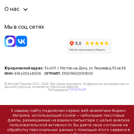
О нас
Мы в соц сетях
Юридический адрес:
344011, г.Ростов-на-Дону, ул.Текучева д.112 кв.58
ИНН:
616405248606
ОГРНИП:
315619600051600
© Золотая Подкова, 2014 - 2026. Все права защищены. Информация, размещённая на
данной странице, не является публичной офертой.
Техподдержка
ГИПЕРКУБ®
К нашему сайту подключен сервис веб-аналитики Яндекс
Метрика, использующий cookie — небольшие текстовые
файлы, размещаемые на вашем компьютере с целью анализа
пользовательской активности. Вы даете свое согласие на
обработку персональных данных с помощью этого сервиса в