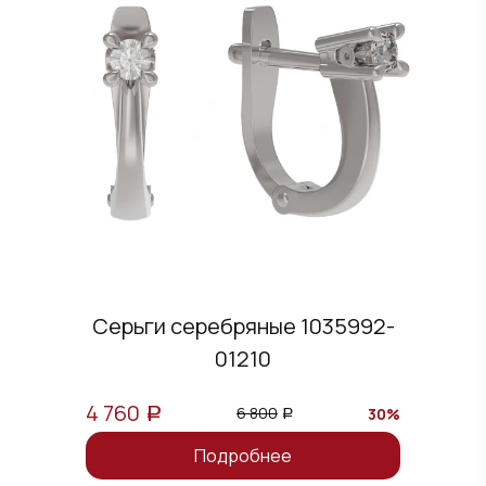
Серьги серебряные 1035992-
01210
4 760
6 800
30%
a
a
Подробнее