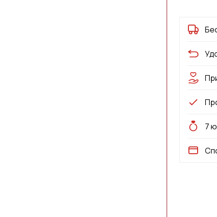
Бе
Уд
Пр
Пр
7 
Сп