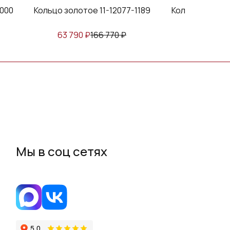
1000
Кольцо золотое 11-12077-1189
Кольцо золотое
63 790
₽
166 770
₽
59 514
₽
Мы в соц сетях