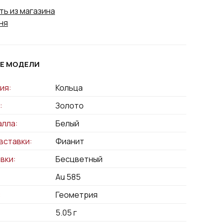
ть из магазина
ня
Е МОДЕЛИ
ия:
Кольца
:
Золото
алла:
Белый
вставки:
Фианит
вки:
Бесцветный
Au 585
:
Геометрия
5.05
г