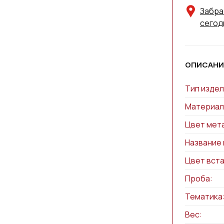
Забра
сегод
ОПИСАНИ
Тип издел
Материал
Цвет мет
Название 
Цвет вста
Проба:
Тематика
Вес: