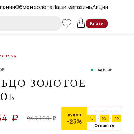
пании
Обмен золота
Наши магазины
Акции
Войти
к списку
00Б
В НАЛИЧИИ
ЛЬЦО ЗОЛОТОЕ
00Б
Истекает через
34
купон
a
248 100
15
59
44
a
-25%
Отменить