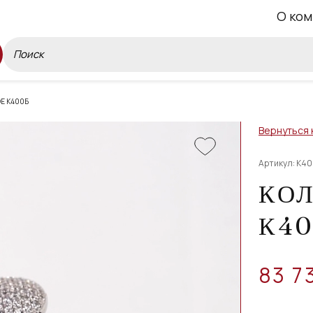
О ком
Е К400Б
Вернуться 
Артикул: К4
КО
К4
83 7