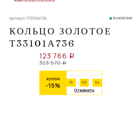
Артикул: Т33101А736
В НАЛИЧИИ
КОЛЬЦО ЗОЛОТОЕ
Т33101А736
123 766
a
323 570
a
Истекает через
купон
15
59
54
-15%
Отменить