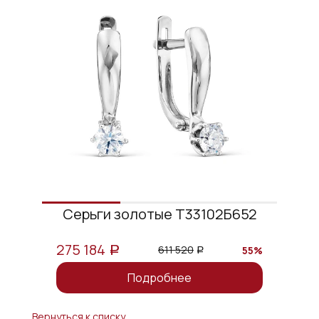
Серьги золотые Т33102Б652
275 184
611 520
55%
a
a
Подробнее
Вернуться к списку