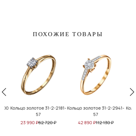
ПОХОЖИЕ ТОВАРЫ
-2181-
Кольцо золотое 31-2-2941-
Кольцо золотое 31-2-1-57
Ко
57
₽
42 890
₽
112 130
₽
49 991
₽
130 695
₽