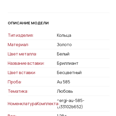
ОПИСАНИЕ МОДЕЛИ
Тип изделия:
Кольца
Материал:
Золото
Цвет металла:
Белый
Название вставки:
Бриллиант
Цвет вставки:
Бесцветный
Проба:
Au 585
Тематика:
Любовь
sergi-au-585-
НоменклатураКомплекта:
(t33102b652)
Вес:
1.28
г