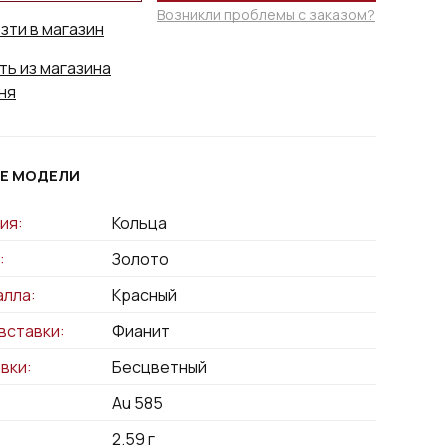
Возникли проблемы с заказом?
зти в магазин
ть из магазина
ня
Е МОДЕЛИ
ия:
Кольца
:
Золото
алла:
Красный
вставки:
Фианит
вки:
Бесцветный
Au 585
2.59
г