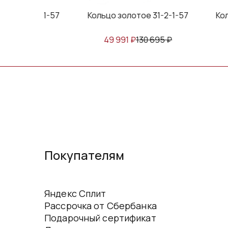
е 31-2-2941-57
Кольцо золотое 31-2-1-57
Ко
₽
112 130
₽
49 991
₽
130 695
₽
Покупателям
Яндекс Сплит
Рассрочка от Сбербанка
Подарочный сертификат