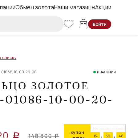
пании
Обмен золота
Наши магазины
Акции
Войти
к списку
2-01086-10-00-20-00
В НАЛИЧИИ
ЛЬЦО ЗОЛОТОЕ
-01086-10-00-20-
Истекает через
20
купон
a
148 800
15
59
46
a