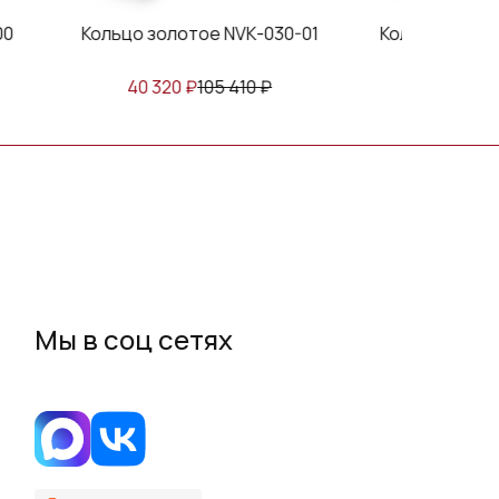
00
Кольцо золотое NVК-030-01
Кольцо золот
40 320
₽
105 410
₽
25 283
₽
Мы в соц сетях