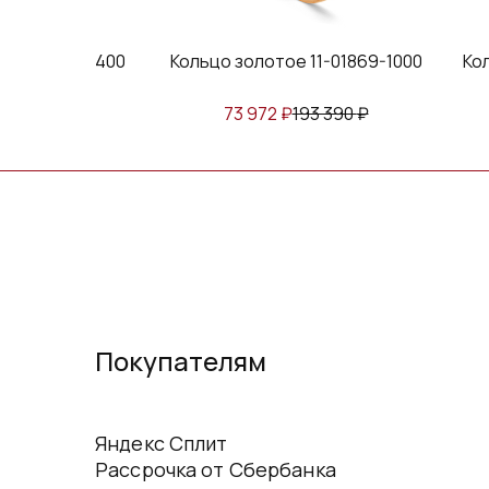
ое 1-2697-3400
Кольцо золотое 11-01869-1000
Ко
₽
348 390
₽
73 972
₽
193 390
₽
Покупателям
Яндекс Сплит
Рассрочка от Сбербанка