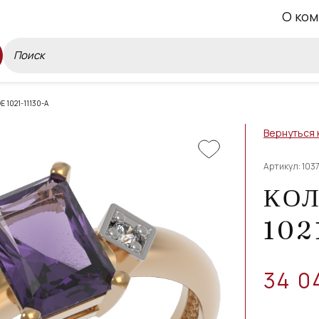
О ком
 1021-11130-A
Вернуться 
Артикул: 1037
КО
102
34 0