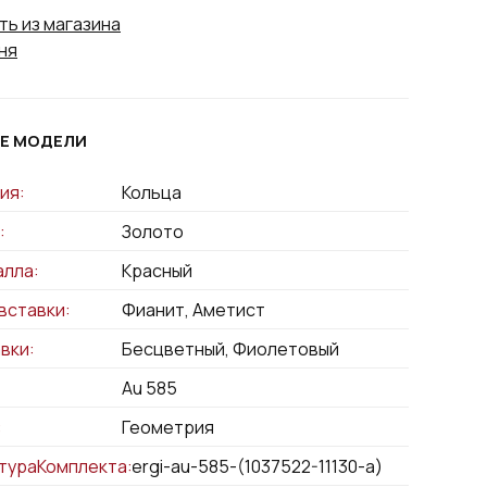
ть из магазина
ня
Е МОДЕЛИ
ия:
Кольца
:
Золото
алла:
Красный
вставки:
Фианит, Аметист
вки:
Бесцветный, Фиолетовый
Au 585
:
Геометрия
тураКомплекта:
sergi-au-585-(1037522-11130-a)