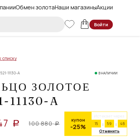
пании
Обмен золота
Наши магазины
Акции
Войти
к списку
521-11130-A
В НАЛИЧИИ
ЛЬЦО ЗОЛОТОЕ
1-11130-A
Истекает через
47
купон
a
100 880
15
59
48
a
-25%
Отменить