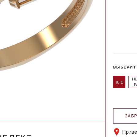
ВЫБЕРИТ
НЕ
18,0
Р
ЗАБ
Приве