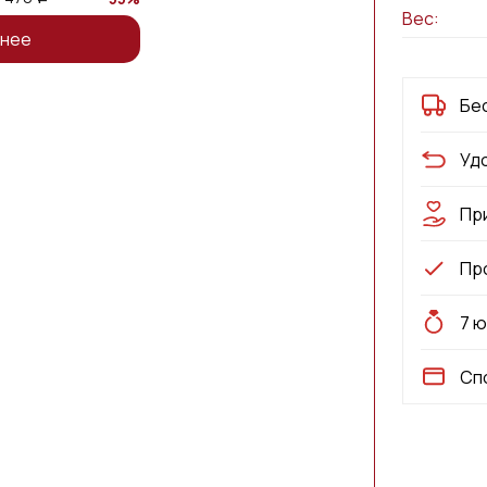
Вес:
нее
Бе
Уд
Пр
Пр
7 
Сп