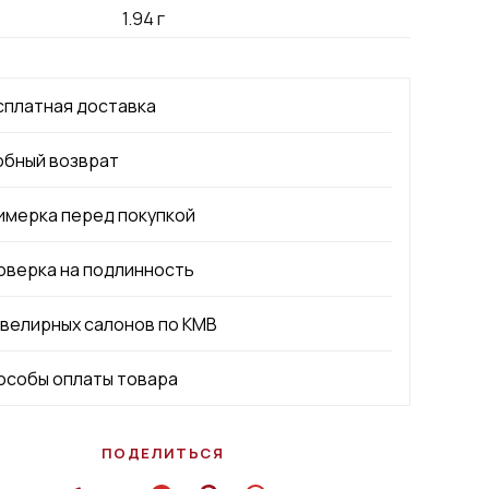
1.94
г
сплатная доставка
обный возврат
имерка перед покупкой
оверка на подлинность
ювелирных салонов по КМВ
особы оплаты товара
ПОДЕЛИТЬСЯ