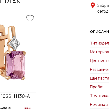
МПЛЕКТ
Забра
сегод
ОПИСАНИ
Тип издел
Материал
Цвет мет
Название 
Цвет вста
Проба:
1022-11130-A
Тематика
Номенкла
5 470
55%
a