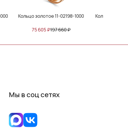
1000
Кольцо золотое 11-02198-1000
Кольцо золотое
75 605
₽
197 660
₽
63 790
₽
Мы в соц сетях