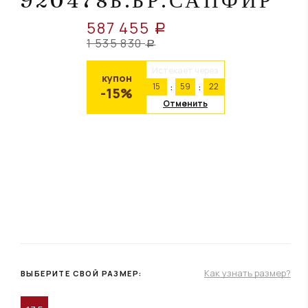
920478Б.БР.САПФИР
587 455
a
1 535 830
a
Истекает через
купон
15
59
22
-15%
Отменить
Как узнать размер?
ВЫБЕРИТЕ СВОЙ РАЗМЕР: