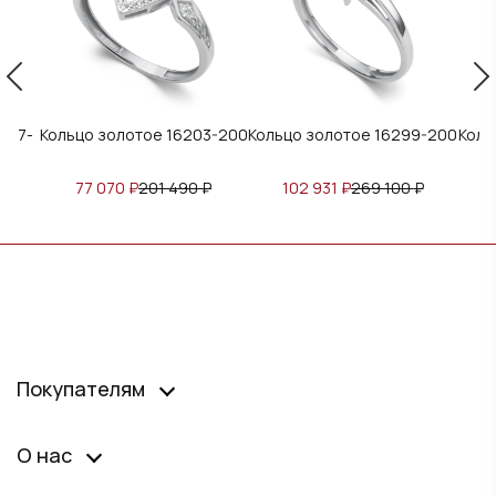
2147-
Кольцо золотое 16203-200
Кольцо золотое 16299-200
Коль
₽
77 070
₽
201 490
₽
102 931
₽
269 100
₽
Покупателям
О нас