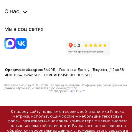
О нас
Мы в соц сетях
Юридический адрес:
344011, г.Ростов-на-Дону, ул.Текучева д.112 кв.58
ИНН:
616405248606
ОГРНИП:
315619600051600
© Золотая Подкова, 2014 - 2026. Все права защищены. Информация, размещённая на
данной странице, не является публичной офертой.
Техподдержка
ГИПЕРКУБ®
К нашему сайту подключен сервис веб-аналитики Яндекс
Метрика, использующий cookie — небольшие текстовые
файлы, размещаемые на вашем компьютере с целью анализа
пользовательской активности. Вы даете свое согласие на
обработку персональных данных с помощью этого сервиса в