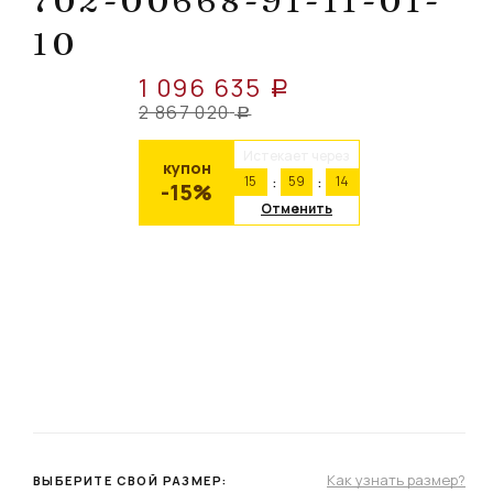
702-00668-91-11-01-
10
1 096 635
a
2 867 020
a
Истекает через
купон
15
59
13
-15%
Отменить
Как узнать размер?
ВЫБЕРИТЕ СВОЙ РАЗМЕР: