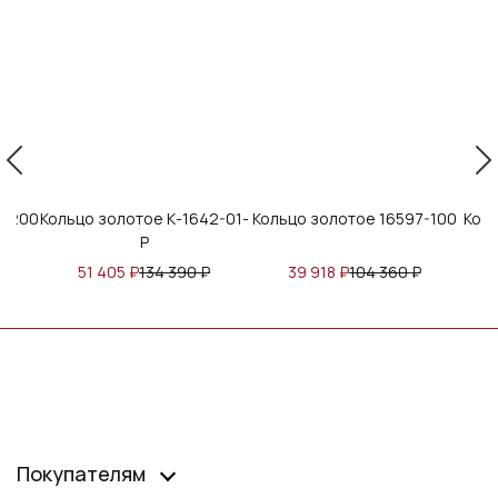
9-200
Кольцо золотое К-1642-01-
Кольцо золотое 16597-100
Коль
Р
₽
51 405
₽
134 390
₽
39 918
₽
104 360
₽
Покупателям