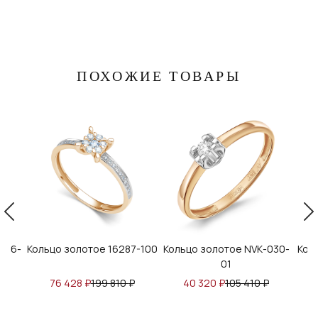
ПОХОЖИЕ ТОВАРЫ
2136-
Кольцо золотое 16287-100
Кольцо золотое NVК-030-
Кол
01
76 428
₽
199 810
₽
40 320
₽
105 410
₽