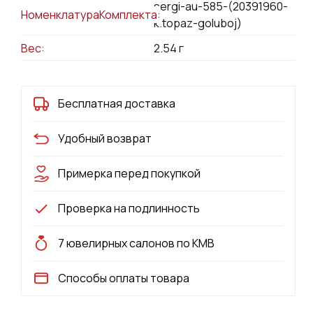
sergi-au-585-(20391960-
НоменклатураКомплекта:
k.topaz-goluboj)
Вес:
2.54
г
Бесплатная доставка
Удобный возврат
Примерка перед покупкой
Проверка на подлинность
7 ювелирных салонов по КМВ
Способы оплаты товара