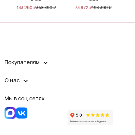
390
₽
73 972
₽
193 390
₽
116 777
₽
305 300
₽
Покупателям
О нас
Мы в соц сетях