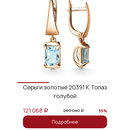
Серьги золотые 20391 К.Топаз
голубой
121 068
269 040
55%
a
a
Подробнее