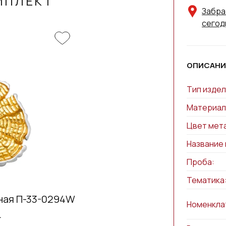
МПЛЕКТ
Забра
сегод
ОПИСАНИ
Тип издел
Материал
Цвет мет
Название 
Проба:
Тематика
ная П-33-0294W
Номенкла
.