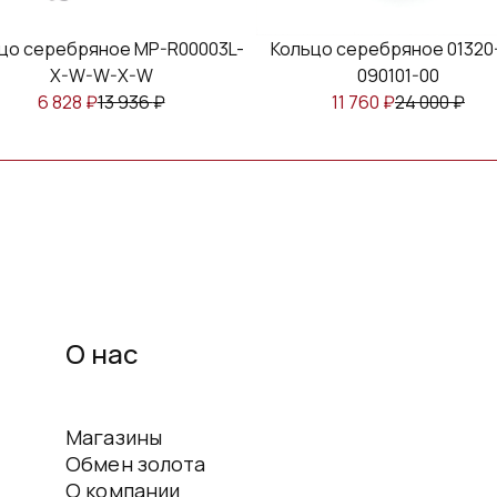
цо серебряное MP-R00003L-
Кольцо серебряное 01320
X-W-W-X-W
090101-00
6 828
₽
13 936
₽
11 760
₽
24 000
₽
О нас
Магазины
Обмен золота
О компании