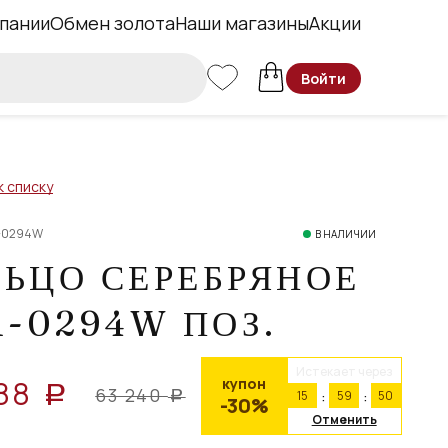
пании
Обмен золота
Наши магазины
Акции
Войти
к списку
1-0294W
В НАЛИЧИИ
ЬЦО СЕРЕБРЯНОЕ
1-0294W ПОЗ.
Истекает через
88
купон
a
63 240
15
59
49
a
-30%
Отменить