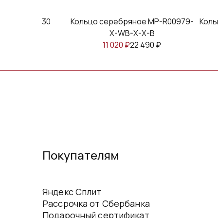
бряное к-030
Кольцо серебряное MP-R00979-
Коль
X-WB-X-X-B
₽
12 220
₽
11 020
₽
22 490
₽
Покупателям
Яндекс Сплит
Рассрочка от Сбербанка
Подарочный сертификат