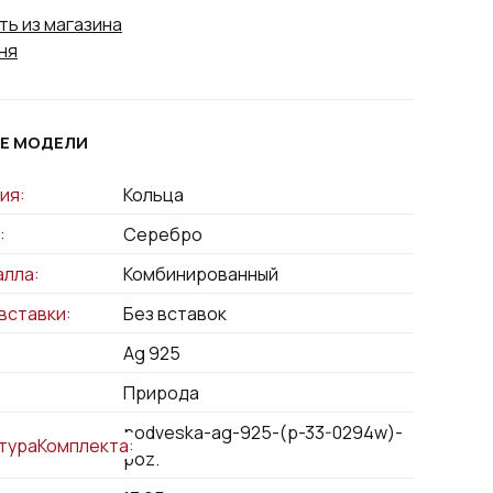
ть из магазина
ня
Е МОДЕЛИ
ия:
Кольца
:
Серебро
алла:
Комбинированный
вставки:
Без вставок
Ag 925
:
Природа
podveska-ag-925-(p-33-0294w)-
тураКомплекта:
poz.