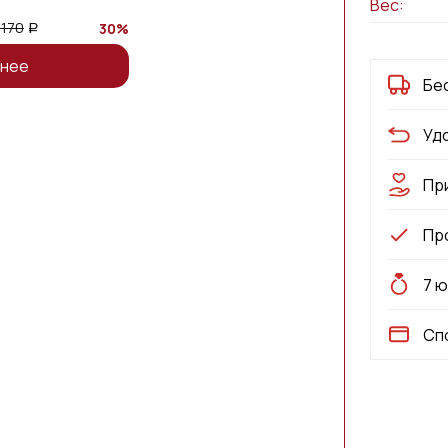
Вес:
 170
30%
a
нее
Бе
Уд
Пр
Пр
7 
Сп