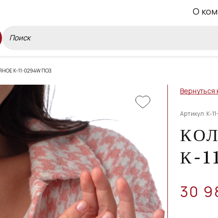
О ком
НОЕ К-11-0294W ПОЗ.
Вернуться 
Артикул: К-1
КОЛ
К-1
30 9