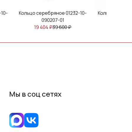
-10-
Кольцо серебряное 01232-10-
Кольцо серебр
090207-01
0901
19 404
₽
39 600
₽
8 541
₽
Мы в соц сетях