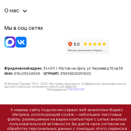
О нас
Мы в соц сетях
Юридический адрес:
344011, г.Ростов-на-Дону, ул.Текучева д.112 кв.58
ИНН:
616405248606
ОГРНИП:
315619600051600
© Золотая Подкова, 2014 - 2026. Все права защищены. Информация, размещённая на
данной странице, не является публичной офертой.
Техподдержка
ГИПЕРКУБ®
К нашему сайту подключен сервис веб-аналитики Яндекс
Метрика, использующий cookie — небольшие текстовые
файлы, размещаемые на вашем компьютере с целью анализа
пользовательской активности. Вы даете свое согласие на
обработку персональных данных с помощью этого сервиса в