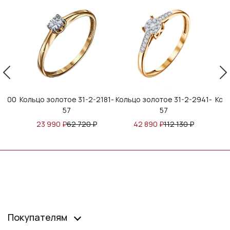
тое 31-2-2181-
Кольцо золотое 31-2-2941-
Кольцо золотое 31-2-
57
57
0
₽
62 720
₽
42 890
₽
112 130
₽
49 991
₽
130 695
Покупателям