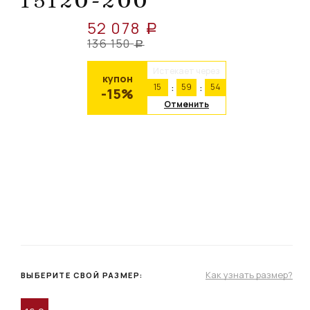
15120-200
52 078
a
136 150
a
Истекает через
купон
15
59
54
-15%
Отменить
Как узнать размер?
ВЫБЕРИТЕ СВОЙ РАЗМЕР: