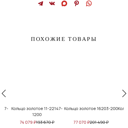
ПОХОЖИЕ ТОВАРЫ
117-
Кольцо золотое 11-22147-
Кольцо золотое 16203-200
Коль
1200
₽
74 079
₽
193 670
₽
77 070
₽
201 490
₽