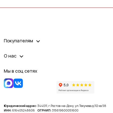
Покупателям
О нас
Мы в соц сетях
Юридический адрес:
344011, г.Ростов-на-Дону, ул.Текучева д.112 кв.58
ИНН:
616405248606
ОГРНИП:
315619600051600