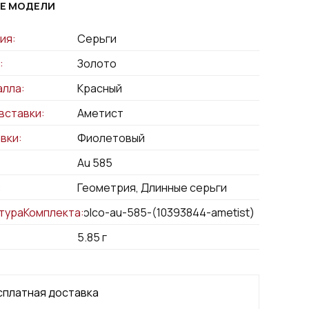
Е МОДЕЛИ
ия:
Серьги
:
Золото
алла:
Красный
вставки:
Аметист
вки:
Фиолетовый
Au 585
:
Геометрия, Длинные серьги
тураКомплекта:
kolco-au-585-(10393844-ametist)
5.85
г
сплатная доставка