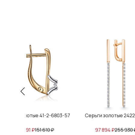
е 41-2-6803-57
Серьги золотые 24224-100
С
₽
151 610
₽
97 894
₽
255 930
₽