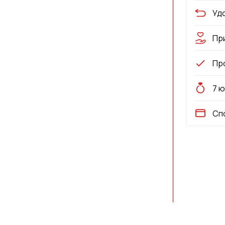
Уд
Пр
Пр
7 
Сп