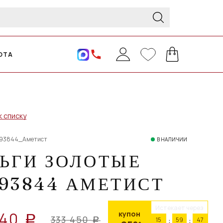
ОТА
к списку
393844_Аметист
В НАЛИЧИИ
ЬГИ ЗОЛОТЫЕ
93844 АМЕТИСТ
Истекает через
540
купон
a
333 450
15
59
46
a