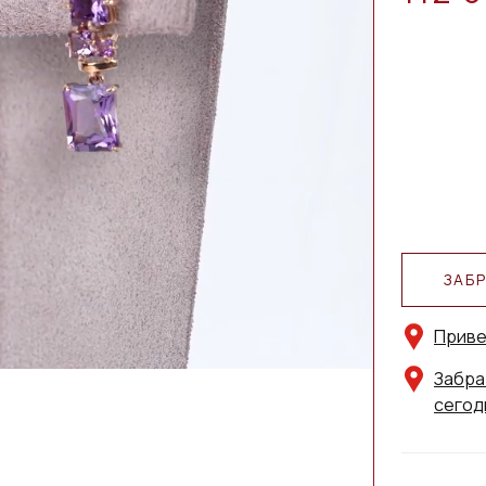
ЗАБ
Приве
Забра
сегод