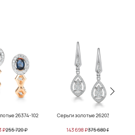
02
Серьги золотые 26203-200
Серьги золот
143 698
₽
375 680
₽
79 384
₽