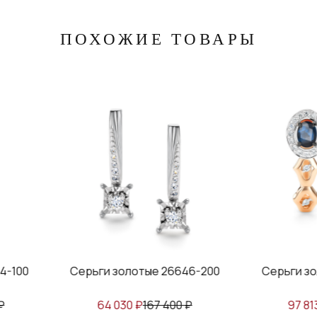
ПОХОЖИЕ ТОВАРЫ
ерьги золотые 26646-200
Серьги золотые 26374-1
64 030
₽
167 400
₽
97 813
₽
255 720
₽