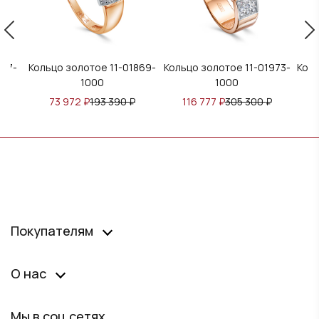
697-
Кольцо золотое 11-01869-
Кольцо золотое 11-01973-
Коль
1000
1000
₽
73 972
₽
193 390
₽
116 777
₽
305 300
₽
Покупателям
О нас
Мы в соц сетях