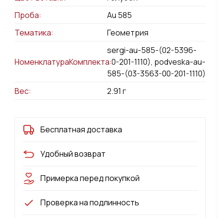
Проба:
Au 585
Тематика:
Геометрия
sergi-au-585-(02-5396-
НоменклатураКомплекта:
00-201-1110), podveska-au-
585-(03-3563-00-201-1110)
Вес:
2.91
г
Бесплатная доставка
Удобный возврат
Примерка перед покупкой
Проверка на подлинность