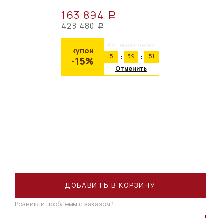
163 894
a
428 480
a
Истекает через
купон
15
59
51
-15%
Отменить
ДОБАВИТЬ В КОРЗИНУ
Возникли проблемы с заказом?