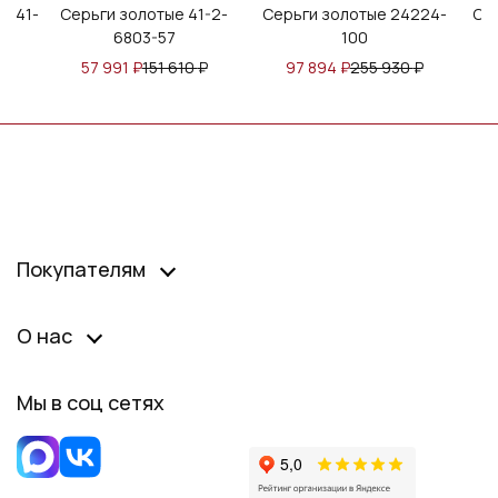
3941-
Серьги золотые 41-2-
Серьги золотые 24224-
Се
6803-57
100
57 991
₽
151 610
₽
97 894
₽
255 930
₽
Покупателям
О нас
Мы в соц сетях