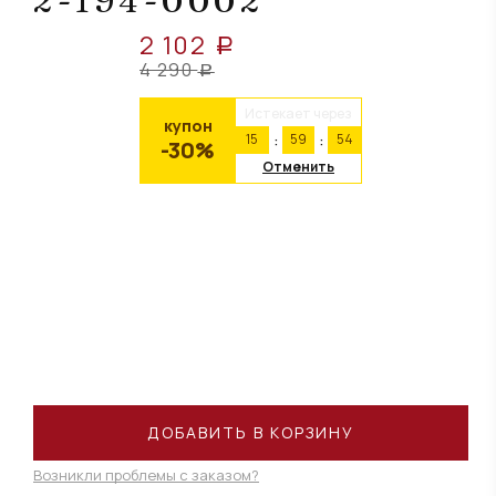
2-194-0002
2 102
a
4 290
a
Истекает через
купон
15
59
54
-30%
Отменить
ДОБАВИТЬ В КОРЗИНУ
Возникли проблемы с заказом?