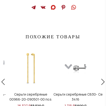
ПОХОЖИЕ ТОВАРЫ
 94-
Серьги серебряные
Серьги серебряные С630-
Серь
00966-20-090501-00 поз.
3416
16 327
₽
33 320
₽
1 715
₽
3 500
₽