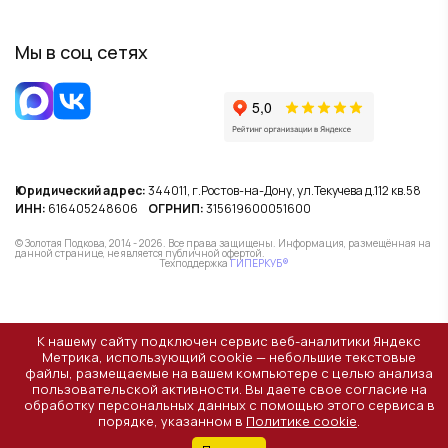
Мы в соц сетях
Юридический адрес:
344011, г.Ростов-на-Дону, ул.Текучева д.112 кв.58
ИНН:
616405248606
ОГРНИП:
315619600051600
© Золотая Подкова, 2014 - 2026. Все права защищены. Информация, размещённая на
данной странице, не является публичной офертой.
Техподдержка
ГИПЕРКУБ®
К нашему сайту подключен сервис веб-аналитики Яндекс
Метрика, использующий cookie — небольшие текстовые
файлы, размещаемые на вашем компьютере с целью анализа
пользовательской активности. Вы даете свое согласие на
обработку персональных данных с помощью этого сервиса в
порядке, указанном в
Политике cookie
.