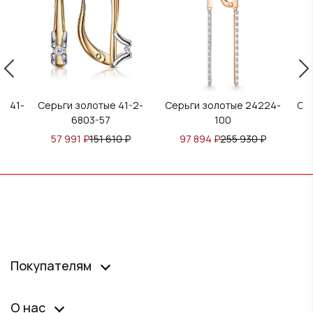
3941-
Серьги золотые 41-2-
Серьги золотые 24224-
Се
6803-57
100
57 991
₽
151 610
₽
97 894
₽
255 930
₽
Покупателям
О нас