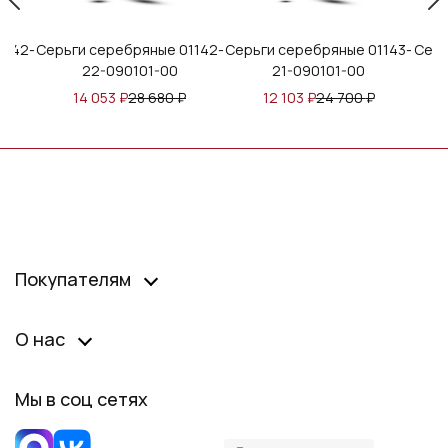
ебряные 01142-
Серьги серебряные 01143-
Серьги серебряные 0
90101-00
21-090101-00
21-090501-00 поз
₽
28 680
₽
12 103
₽
24 700
₽
12 064
₽
24 620
₽
Покупателям
О нас
Мы в соц сетях