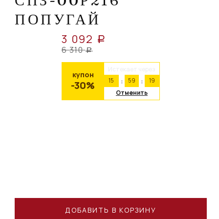
СПЗ-00Р216
ПОПУГАЙ
3 092
a
6 310
a
Истекает через
купон
15
59
19
-30%
Отменить
ДОБАВИТЬ В КОРЗИНУ