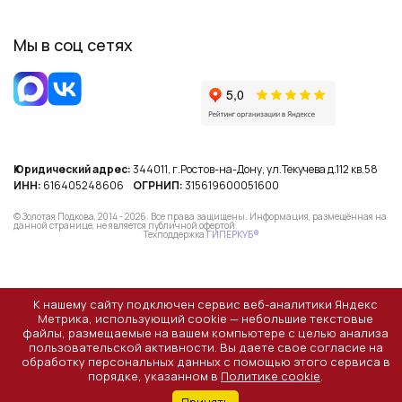
Мы в соц сетях
Юридический адрес:
344011, г.Ростов-на-Дону, ул.Текучева д.112 кв.58
ИНН:
616405248606
ОГРНИП:
315619600051600
© Золотая Подкова, 2014 - 2026. Все права защищены. Информация, размещённая на
данной странице, не является публичной офертой.
Техподдержка
ГИПЕРКУБ®
К нашему сайту подключен сервис веб-аналитики Яндекс
Метрика, использующий cookie — небольшие текстовые
файлы, размещаемые на вашем компьютере с целью анализа
пользовательской активности. Вы даете свое согласие на
обработку персональных данных с помощью этого сервиса в
порядке, указанном в
Политике cookie
.
Принять