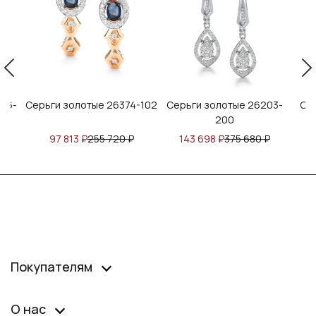
46-
Серьги золотые 26374-102
Серьги золотые 26203-
Се
200
₽
97 813
₽
255 720
₽
143 698
₽
375 680
₽
Покупателям
О нас