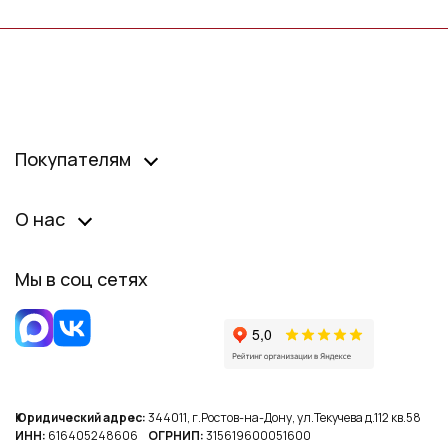
Покупателям
О нас
Мы в соц сетях
Юридический адрес:
344011, г.Ростов-на-Дону, ул.Текучева д.112 кв.58
ИНН:
616405248606
ОГРНИП:
315619600051600