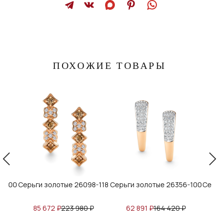
ПОХОЖИЕ ТОВАРЫ
6-100
Серьги золотые 26098-118
Серьги золотые 26356-100
Серь
₽
85 672
₽
223 980
₽
62 891
₽
164 420
₽