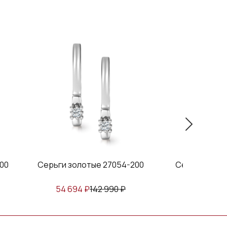
00
Серьги золотые 27054-200
Серьги золот
54 694
₽
142 990
₽
98 234
₽