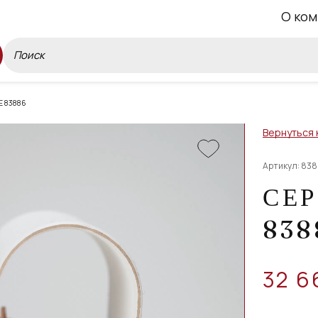
О ком
Е 83886
Вернуться 
Артикул: 83
СЕР
838
32 6