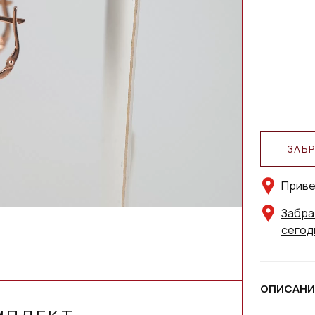
ЗАБ
Приве
Забра
сегод
ОПИСАНИ