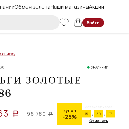
пании
Обмен золота
Наши магазины
Акции
Войти
к списку
886
В НАЛИЧИИ
ЬГИ ЗОЛОТЫЕ
86
Истекает через
63
купон
a
96 780
15
59
16
a
-25%
Отменить