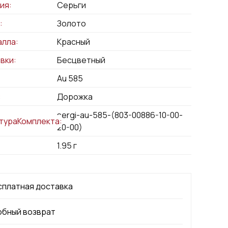
ия:
Серьги
:
Золото
алла:
Красный
вки:
Бесцветный
Au 585
:
Дорожка
sergi-au-585-(803-00886-10-00-
тураКомплекта:
20-00)
1.95
г
сплатная доставка
обный возврат