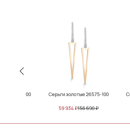
тые 26356-100
Серьги золотые 26575-100
С
164 420
₽
59 934
₽
156 690
₽