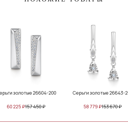
ерьги золотые 26604-200
Серьги золотые 26643-2
60 225
₽
157 450
₽
58 779
₽
153 670
₽