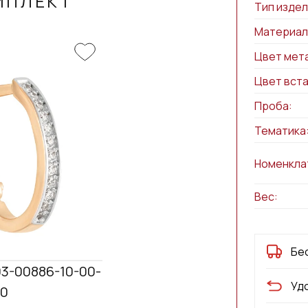
МПЛЕКТ
Тип издел
Материал
Цвет мет
Цвет вста
Проба:
Тематика
Номенкла
Вес:
Бе
3-00886-10-00-
Уд
00