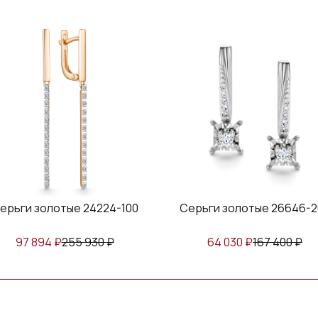
ерьги золотые 24224-100
Серьги золотые 26646-2
97 894
₽
255 930
₽
64 030
₽
167 400
₽