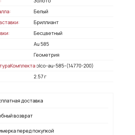
:
Золото
алла:
Белый
вставки:
Бриллиант
вки:
Бесцветный
Au 585
:
Геометрия
тураКомплекта:
kolco-au-585-(14770-200)
2.57
г
сплатная доставка
обный возврат
имерка перед покупкой