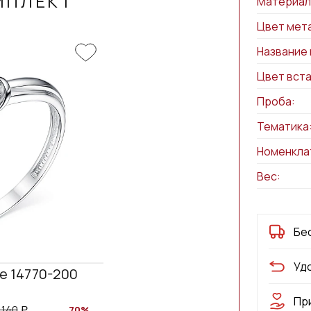
МПЛЕКТ
Материал
Цвет мет
Название 
Цвет вста
Проба:
Тематика
Номенкла
Вес:
Бе
Уд
е 14770-200
Пр
 140
70%
a