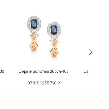
00
Серьги золотые 26374-102
Серьги золот
97 813
₽
255 720
₽
143 698
₽