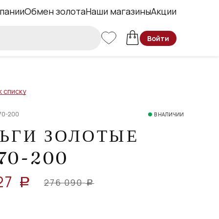
пании
Обмен золота
Наши магазины
Акции
Войти
к списку
70-200
В НАЛИЧИИ
ЬГИ ЗОЛОТЫЕ
70-200
27
a
276 090
a