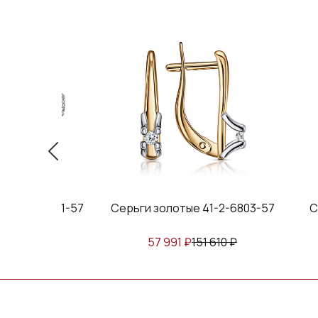
е 41-2-3941-57
Серьги золотые 41-2-6803-57
С
152 420
₽
57 991
₽
151 610
₽