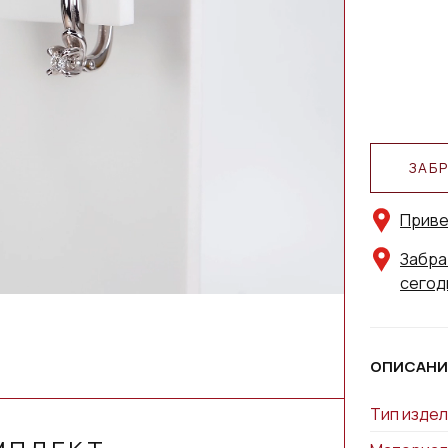
ЗАБ
Приве
Забра
сегод
ОПИСАНИ
Тип издел