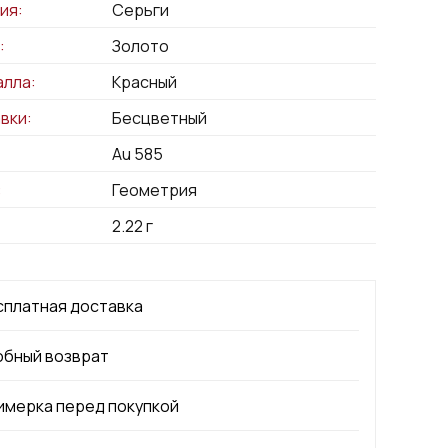
ия:
Серьги
:
Золото
алла:
Красный
вки:
Бесцветный
Au 585
:
Геометрия
2.22
г
сплатная доставка
обный возврат
имерка перед покупкой