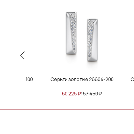
тые 26575-100
Серьги золотые 26604-200
С
156 690
₽
60 225
₽
157 450
₽