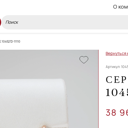
О ком
1045272-11110
Вернуться 
Артикул: 1045
СЕР
104
38 9