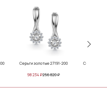
00
Серьги золотые 27191-200
Серьги золот
98 234
₽
256 820
₽
88 025
₽