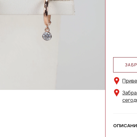
ЗАБ
Приве
Забра
сегод
ОПИСАНИ