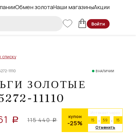
пании
Обмен золота
Наши магазины
Акции
Войти
к списку
272-11110
В НАЛИЧИИ
ЬГИ ЗОЛОТЫЕ
5272-11110
Истекает через
61
купон
a
115 440
15
59
14
a
-25%
Отменить