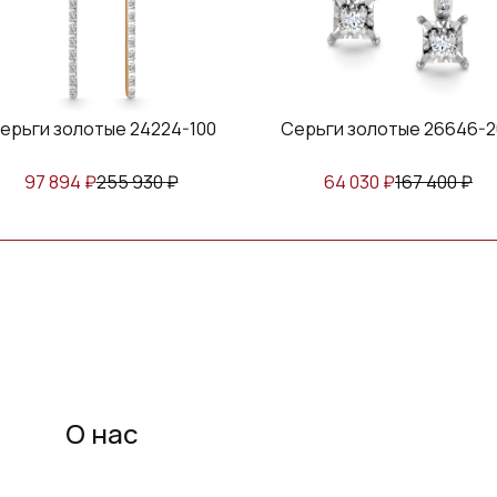
ерьги золотые 24224-100
Серьги золотые 26646-2
97 894
₽
255 930
₽
64 030
₽
167 400
₽
О нас