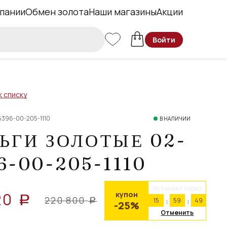
пании
Обмен золота
Наши магазины
Акции
Войти
к списку
5396-00-205-1110
В НАЛИЧИИ
ЬГИ ЗОЛОТЫЕ 02-
6-00-205-1110
Истекает через
20
купон
a
220 800
15
59
48
a
-25%
Отменить