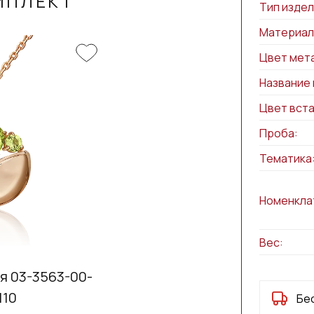
МПЛЕКТ
Тип издел
Материал
Цвет мет
Название 
Цвет вста
Проба:
Тематика
Номенкла
Вес:
я 03-3563-00-
110
Бе