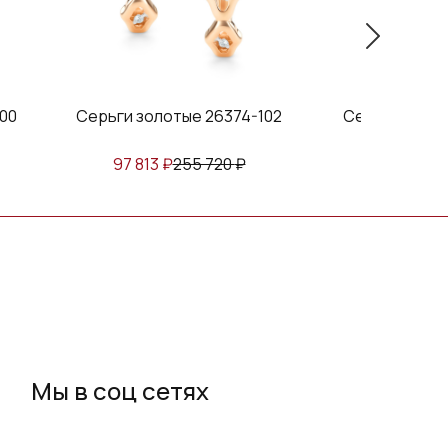
00
Серьги золотые 26374-102
Серьги золот
97 813
₽
255 720
₽
143 698
₽
Мы в соц сетях