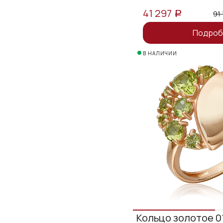
41 297
91
a
Подроб
В НАЛИЧИИ
Кольцо золотое 0