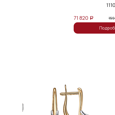
111
71 820
159
a
Подроб