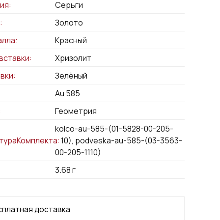
ия:
Серьги
:
Золото
алла:
Красный
вставки:
Хризолит
вки:
Зелёный
Au 585
:
Геометрия
kolco-au-585-(01-5828-00-205-
тураКомплекта:
1110), podveska-au-585-(03-3563-
00-205-1110)
3.68
г
сплатная доставка