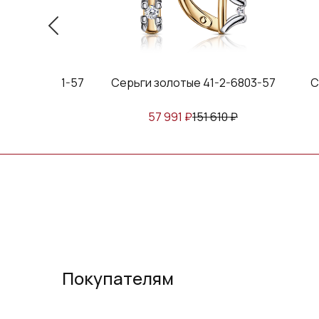
е 41-2-3941-57
Серьги золотые 41-2-6803-57
С
152 420
₽
57 991
₽
151 610
₽
Покупателям