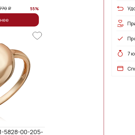
Уд
 770
55%
a
нее
Пр
Пр
7 
Сп
1-5828-00-205-