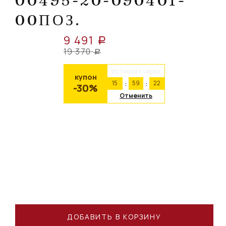
00495-20-090401-
00ПОЗ.
9 491
a
19 370
a
Истекает через
купон
15
59
21
-30%
Отменить
ДОБАВИТЬ В КОРЗИНУ