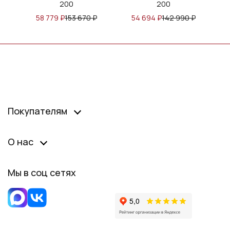
200
200
₽
58 779
₽
153 670
₽
54 694
₽
142 990
₽
Покупателям
О нас
Мы в соц сетях