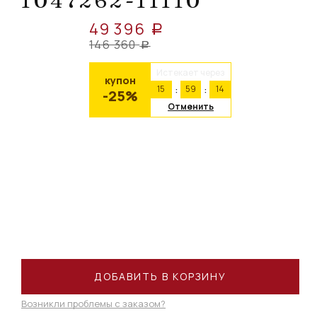
1047262-11110
49 396
a
146 360
a
Истекает через
купон
15
59
14
-25%
Отменить
ДОБАВИТЬ В КОРЗИНУ
Возникли проблемы с заказом?