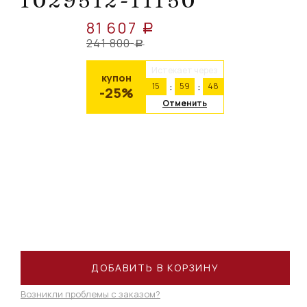
1029512-11150
81 607
a
241 800
a
Истекает через
купон
15
59
48
-25%
Отменить
ДОБАВИТЬ В КОРЗИНУ
Возникли проблемы с заказом?