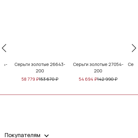
04-
Серьги золотые 26643-
Серьги золотые 27054-
Серь
200
200
₽
58 779
₽
153 670
₽
54 694
₽
142 990
₽
Покупателям