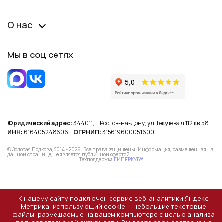
О нас
Мы в соц сетях
Юридический адрес:
344011, г.Ростов-на-Дону, ул.Текучева д.112 кв.58
ИНН:
616405248606
ОГРНИП:
315619600051600
© Золотая Подкова, 2014 - 2026. Все права защищены. Информация, размещённая на
данной странице, не является публичной офертой.
Техподдержка
ГИПЕРКУБ®
К нашему сайту подключен сервис веб-аналитики Яндекс
Метрика, использующий cookie — небольшие текстовые
файлы, размещаемые на вашем компьютере с целью анализа