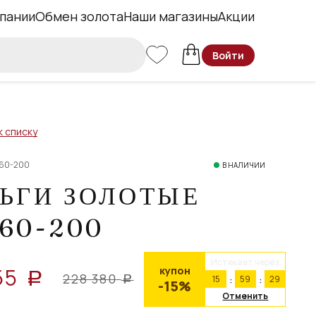
пании
Обмен золота
Наши магазины
Акции
Войти
к списку
260-200
В НАЛИЧИИ
ЬГИ ЗОЛОТЫЕ
60-200
Истекает через
55
купон
a
228 380
15
59
29
a
-15%
Отменить