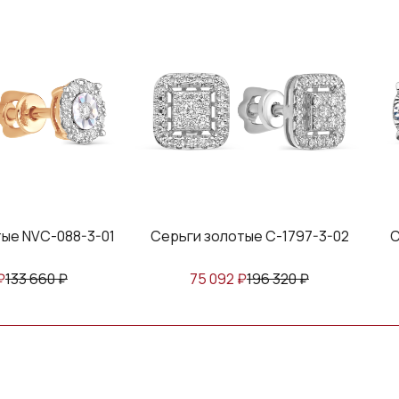
рьги золотые С-1797-3-02
Серьги золотые С-1815-3
75 092
₽
196 320
₽
59 196
₽
154 760
₽