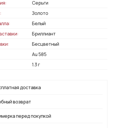
ия:
Серьги
:
Золото
алла:
Белый
вставки:
Бриллиант
вки:
Бесцветный
Au 585
1.3
г
сплатная доставка
обный возврат
имерка перед покупкой