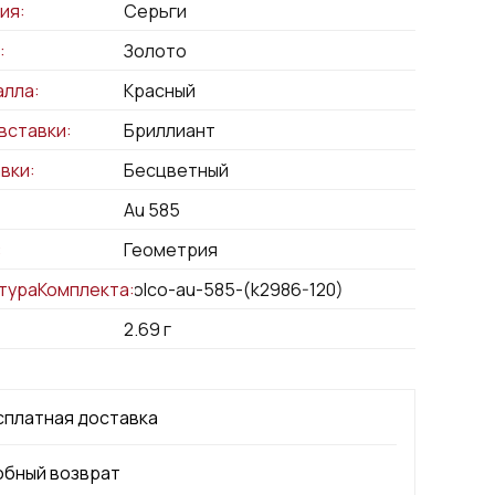
ия:
Серьги
:
Золото
алла:
Красный
вставки:
Бриллиант
вки:
Бесцветный
Au 585
:
Геометрия
тураКомплекта:
kolco-au-585-(k2986-120)
2.69
г
сплатная доставка
обный возврат