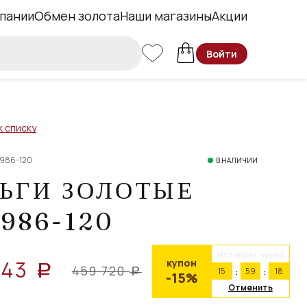
пании
Обмен золота
Наши магазины
Акции
Войти
к списку
2986-120
В НАЛИЧИИ
ЬГИ ЗОЛОТЫЕ
986-120
Истекает через
843
купон
a
459 720
15
59
17
a
-15%
Отменить