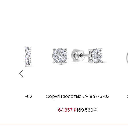
ые С-1815-3-02
Серьги золотые С-1847-3-02
154 760
₽
64 857
₽
169 560
₽