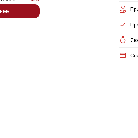
Пр
нее
Пр
7 
Сп