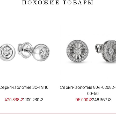
ПОХОЖИЕ ТОВАРЫ
Серьги золотые Зс-14110
Серьги золотые 804-02082-2
00-50
420 838
₽
1 100 230
₽
95 000
₽
248 367
₽