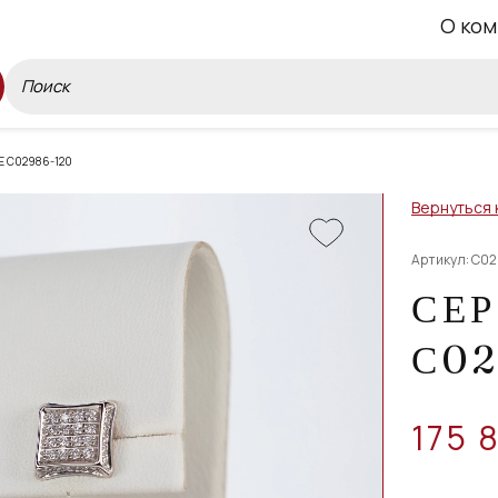
О ком
 С02986-120
Вернуться 
Артикул: С0
СЕР
С02
175 