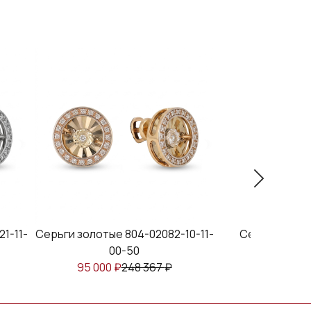
1-11-
Серьги золотые 804-02082-10-11-
Серьги золот
00-50
95 000
₽
248 367
₽
35 901
₽