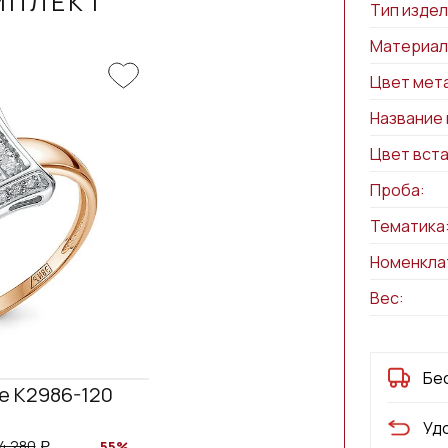
МПЛЕКТ
Тип издел
Материал
Цвет мет
Название 
Цвет вста
Проба:
Тематика
Номенкла
Вес:
Бе
е К2986-120
Уд
4 280
55%
a