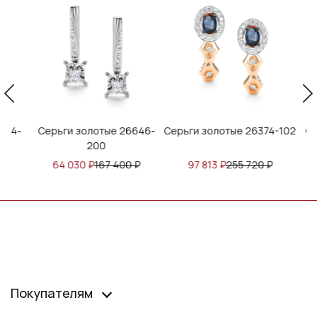
24-
Серьги золотые 26646-
Серьги золотые 26374-102
Се
200
₽
64 030
₽
167 400
₽
97 813
₽
255 720
₽
Покупателям