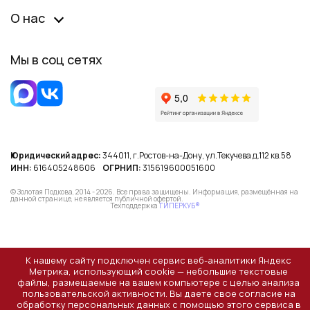
О нас
Мы в соц сетях
Юридический адрес:
344011, г.Ростов-на-Дону, ул.Текучева д.112 кв.58
ИНН:
616405248606
ОГРНИП:
315619600051600
© Золотая Подкова, 2014 - 2026. Все права защищены. Информация, размещённая на
данной странице, не является публичной офертой.
Техподдержка
ГИПЕРКУБ®
К нашему сайту подключен сервис веб-аналитики Яндекс
Метрика, использующий cookie — небольшие текстовые
файлы, размещаемые на вашем компьютере с целью анализа
пользовательской активности. Вы даете свое согласие на
обработку персональных данных с помощью этого сервиса в