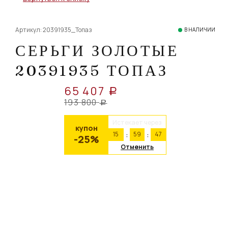
Артикул: 20391935_Топаз
В НАЛИЧИИ
СЕРЬГИ ЗОЛОТЫЕ
20391935 ТОПАЗ
65 407
a
193 800
a
Истекает через
купон
15
59
46
-25%
Отменить