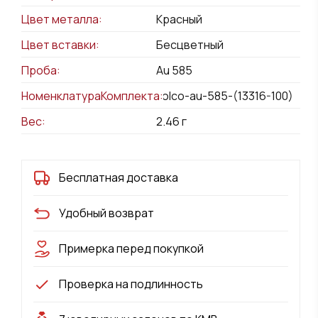
Цвет металла:
Красный
Цвет вставки:
Бесцветный
Проба:
Au 585
НоменклатураКомплекта:
kolco-au-585-(13316-100)
Вес:
2.46
г
Бесплатная доставка
Удобный возврат
Примерка перед покупкой
Проверка на подлинность