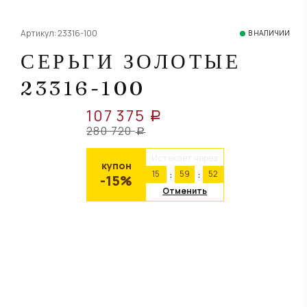
Артикул: 23316-100
В НАЛИЧИИ
СЕРЬГИ ЗОЛОТЫЕ
23316-100
107 375
a
280 720
a
Истекает через
купон
15
59
52
-15%
Отменить