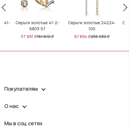
3941-
Серьги золотые 41-2-
Серьги золотые 24224-
Се
6803-57
100
57 991
₽
151 610
₽
97 894
₽
255 930
₽
Покупателям
О нас
Мы в соц сетях