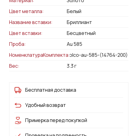
Материал:
Золото
Цвет металла:
Белый
Название вставки:
Бриллиант
Цвет вставки:
Бесцветный
Проба:
Au 585
НоменклатураКомплекта:
kolco-au-585-(14764-200)
Вес:
3.3
г
Бесплатная доставка
Удобный возврат
Примерка перед покупкой
Проверка на подлинность