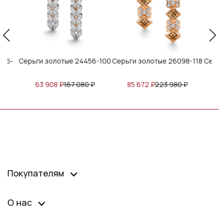
06-
Серьги золотые 24456-100
Серьги золотые 26098-118
Серь
₽
63 908
₽
167 080
₽
85 672
₽
223 980
₽
Покупателям
О нас