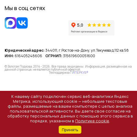
Мы в соц сетях
Юридический адрес:
344011, г.Ростов-на-Дону, ул.Текучева д.112 кв.58
ИНН:
616405248606
ОГРНИП:
315619600051600
© Золотая Подкова, 2014 - 2026. Все права защищены. Информация, размещённая на
данной странице, не является публичной офертой.
Техподдержка
ГИПЕРКУБ®
К нашему сайту подключен сервис веб-аналитики Яндекс
Метрика, использующий cookie — небольшие текстовые
файлы, размещаемые на вашем компьютере с целью анализа
пользовательской активности. Вы даете свое согласие на
обработку персональных данных с помощью этого сервиса в
порядке, указанном в
Политике cookie
.
Принять
Главная
Каталог
Магазины
Избранное
Корзина
Профиль