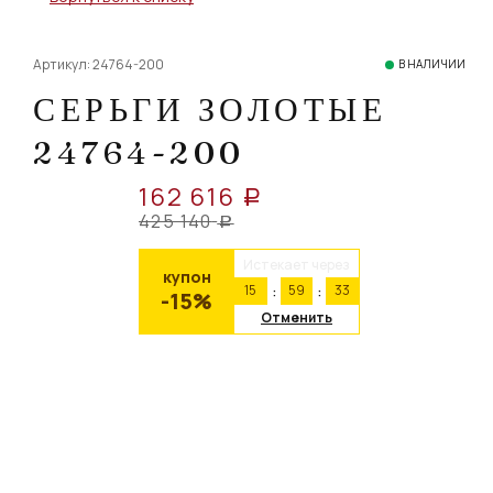
Артикул: 24764-200
В НАЛИЧИИ
СЕРЬГИ ЗОЛОТЫЕ
24764-200
162 616
a
425 140
a
Истекает через
купон
15
59
32
-15%
Отменить