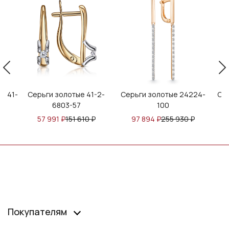
3941-
Серьги золотые 41-2-
Серьги золотые 24224-
Се
6803-57
100
57 991
₽
151 610
₽
97 894
₽
255 930
₽
Покупателям