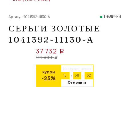
Артикул: 1041392-11130-A
В НАЛИЧИИ
СЕРЬГИ ЗОЛОТЫЕ
1041392-11130-A
37 732
a
111 800
a
Истекает через
купон
15
59
52
-25%
Отменить