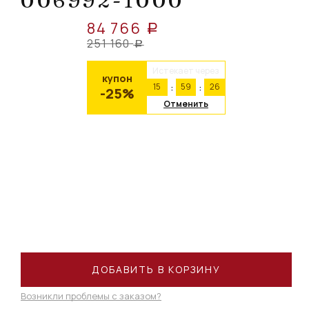
006992-1000
84 766
a
251 160
a
Истекает через
купон
15
59
26
-25%
Отменить
ДОБАВИТЬ В КОРЗИНУ
Возникли проблемы с заказом?