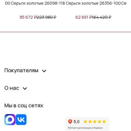
золотые 26098-118
Серьги золотые 26356-100
Серьги золотые 2
672
₽
223 980
₽
62 891
₽
164 420
₽
59 934
₽
156 6
Покупателям
О нас
Мы в соц сетях