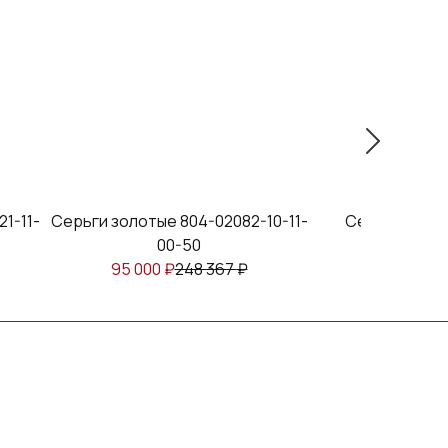
1-11-
Серьги золотые 804-02082-10-11-
Серьги золот
00-50
95 000
₽
248 367
₽
35 901
₽