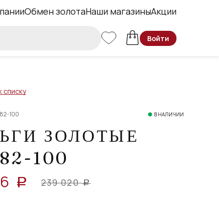
пании
Обмен золота
Наши магазины
Акции
Войти
к списку
82-100
В НАЛИЧИИ
ЬГИ ЗОЛОТЫЕ
82-100
06
a
239 020
a