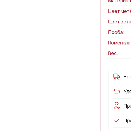
Материал
Цвет мет
Цвет вста
Проба:
Номенкла
Вес:
Бе
Уд
Пр
Пр