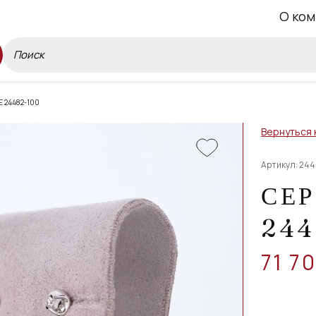
О ком
 24482-100
Вернуться 
Артикул: 244
СЕР
244
71 7