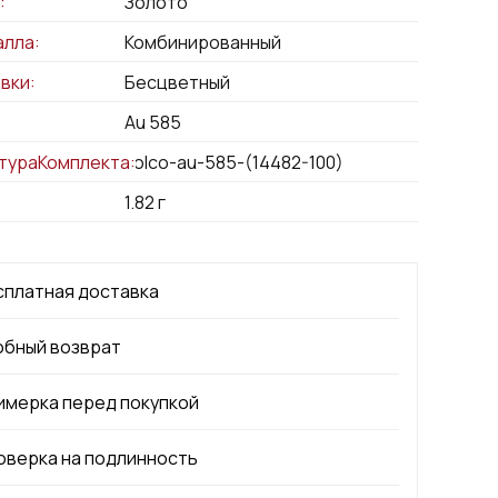
:
Золото
алла:
Комбинированный
вки:
Бесцветный
Au 585
тураКомплекта:
kolco-au-585-(14482-100)
1.82
г
сплатная доставка
обный возврат
имерка перед покупкой
оверка на подлинность