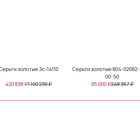
Серьги золотые Зс-14110
Серьги золотые 804-02082-2
00-50
420 838
₽
1 100 230
₽
95 000
₽
248 367
₽