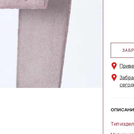
ЗАБ
Приве
Забра
сегод
ОПИСАНИ
Тип издел