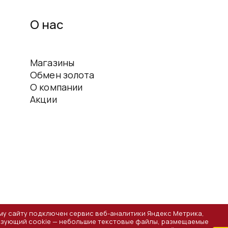
О нас
Магазины
Обмен золота
О компании
Акции
му сайту подключен сервис веб-аналитики Яндекс Метрика,
зующий cookie — небольшие текстовые файлы, размещаемые