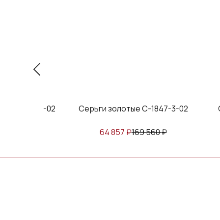
ые С-1815-3-02
Серьги золотые С-1847-3-02
154 760
₽
64 857
₽
169 560
₽