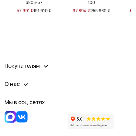
100
200
10
₽
97 894
₽
255 930
₽
64 030
₽
167 400
₽
Покупателям
О нас
Мы в соц сетях