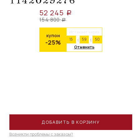
Т142029276
52 245
a
154 800
a
Истекает через
купон
15
59
50
-25%
Отменить
ДОБАВИТЬ В КОРЗИНУ
Возникли проблемы с заказом?