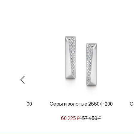
тые 26575-100
Серьги золотые 26604-200
С
156 690
₽
60 225
₽
157 450
₽