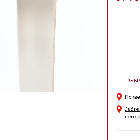
ЗАБ
Приве
Забра
сегод