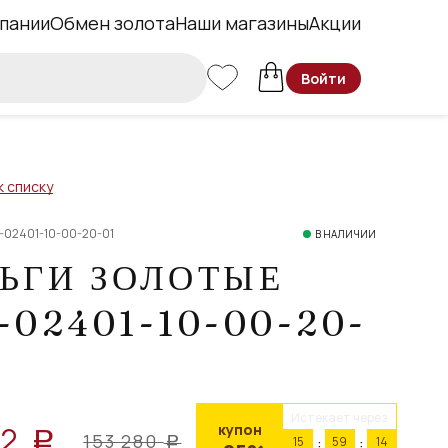
пании
Обмен золота
Наши магазины
Акции
Войти
к списку
-02401-10-00-20-01
В НАЛИЧИИ
ЬГИ ЗОЛОТЫЕ
-02401-10-00-20-
Истекает через
32
купон
a
153 280
15
59
13
a