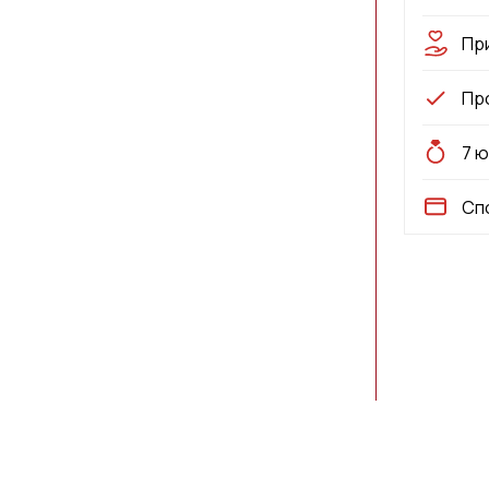
Пр
Пр
7 
Сп