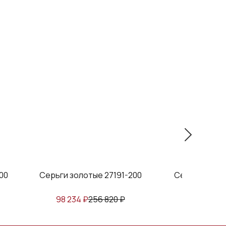
00
Серьги золотые 27191-200
Серьги золот
98 234
₽
256 820
₽
88 025
₽