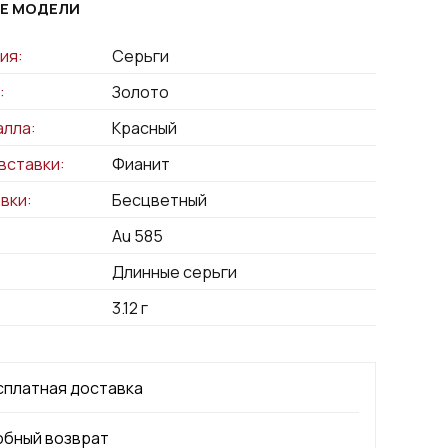
Е МОДЕЛИ
ия:
Серьги
:
Золото
алла:
Красный
вставки:
Фианит
вки:
Бесцветный
Au 585
:
Длинные серьги
3.12
г
сплатная доставка
обный возврат