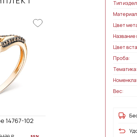
МПЛЕКТ
Тип издел
Материал
Цвет мет
Название 
Цвет вста
Проба:
Тематика
Номенкла
Вес:
Бе
е 14767-102
Уд
2 170
55%
a