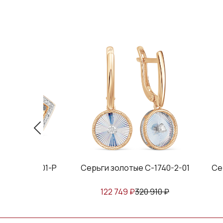
ые С-1740-2-01
Серьги золотые 41-2-3941-57
Се
₽
320 910
₽
58 301
₽
152 420
₽