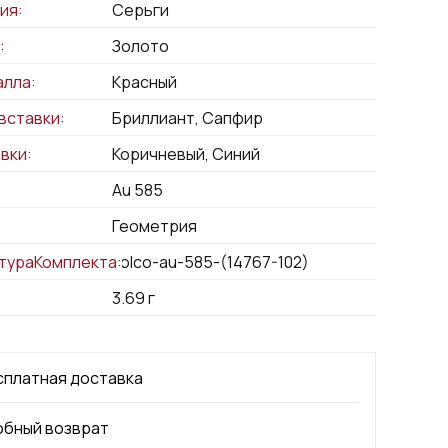
ия:
Серьги
:
Золото
алла:
Красный
вставки:
Бриллиант, Сапфир
вки:
Коричневый, Синий
Au 585
:
Геометрия
тураКомплекта:
kolco-au-585-(14767-102)
3.69
г
сплатная доставка
обный возврат