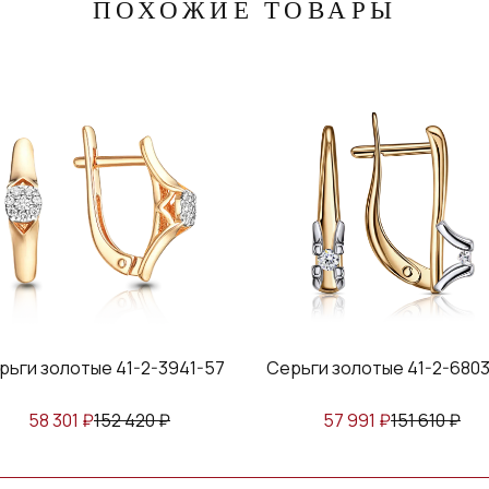
ПОХОЖИЕ ТОВАРЫ
рьги золотые 41-2-6803-57
Серьги золотые 24224-1
57 991
₽
151 610
₽
97 894
₽
255 930
₽