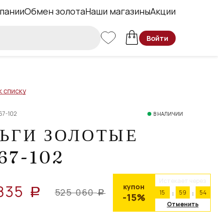
пании
Обмен золота
Наши магазины
Акции
Войти
к списку
67-102
В НАЛИЧИИ
ЬГИ ЗОЛОТЫЕ
67-102
Истекает через
835
купон
a
525 060
15
59
53
a
-15%
Отменить