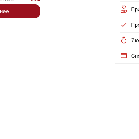
Пр
нее
Пр
7 
Сп