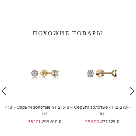
ПОХОЖИЕ ТОВАРЫ
4181-
Серьги золотые 41-2-3181-
Серьги золотые 41-2-2181-
Серь
57
57
38 101
₽
99 610
₽
29 500
₽
77 125
₽