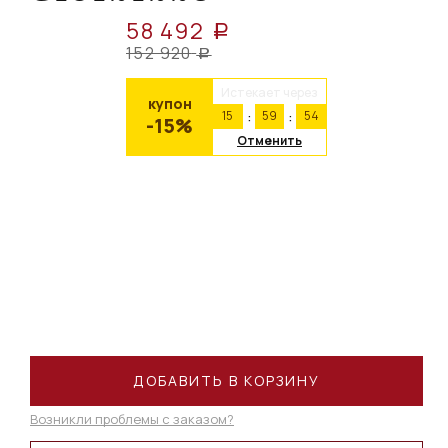
58 492
a
152 920
a
Истекает через
купон
15
59
53
-15%
Отменить
ДОБАВИТЬ В КОРЗИНУ
Возникли проблемы с заказом?