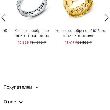
1103-
Кольцо серебряное
Кольцо серебряное 01015-
Коль
01069-11-090106-00
10-090501-00 поз.
16 939
₽
34 570
₽
11 417
₽
23 300
₽
Покупателям
О нас