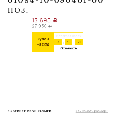
01084-10-090401-00
ПОЗ.
13 695
a
27 950
a
Истекает через
купон
15
59
20
-30%
Отменить
Как узнать размер?
ВЫБЕРИТЕ СВОЙ РАЗМЕР: